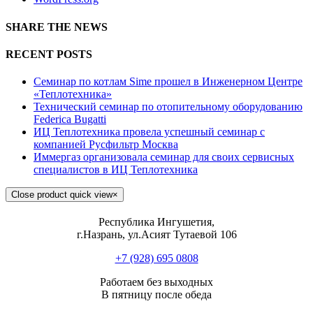
SHARE THE NEWS
RECENT POSTS
Семинар по котлам Sime прошел в Инженерном Центре
«Теплотехника»
Технический семинар по отопительному оборудованию
Federica Bugatti
ИЦ Теплотехника провела успешный семинар с
компанией Русфильтр Москва
Иммергаз организовала семинар для своих сервисных
специалистов в ИЦ Теплотехника
Close product quick view
×
Республика Ингушетия,
г.Назрань, ул.Асият Тутаевой 106
+7 (928) 695 0808
Работаем без выходных
В пятницу после обеда