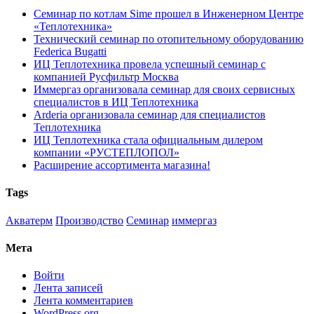
Семинар по котлам Sime прошел в Инженерном Центре
«Теплотехника»
Технический семинар по отопительному оборудованию
Federica Bugatti
ИЦ Теплотехника провела успешный семинар с
компанией Русфильтр Москва
Иммергаз организовала семинар для своих сервисных
специалистов в ИЦ Теплотехника
Arderia организовала семинар для специалистов
Теплотехника
ИЦ Теплотехника стала официальным дилером
компании «РУСТЕПЛОПОЛ»
Расширение ассортимента магазина!
Tags
Акватерм
Производство
Семинар
иммергаз
Мета
Войти
Лента записей
Лента комментариев
WordPress.org