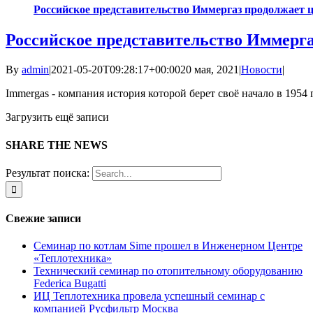
Российское представительство Иммергаз продолжает ц
Российское представительство Иммерга
By
admin
|
2021-05-20T09:28:17+00:00
20 мая, 2021
|
Новости
|
Immergas - компания история которой берет своё начало в 1954 г
Загрузить ещё записи
SHARE THE NEWS
Результат поиска:
Свежие записи
Семинар по котлам Sime прошел в Инженерном Центре
«Теплотехника»
Технический семинар по отопительному оборудованию
Federica Bugatti
ИЦ Теплотехника провела успешный семинар с
компанией Русфильтр Москва