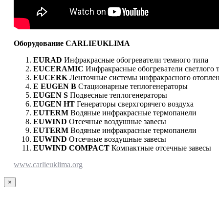
Оборудование СARLIEUKLIMA
EURAD
Инфракрасные обогреватели темного типа
EUCERAMIC
Инфракрасные обогреватели светлого 
EUCERK
Ленточные системы инфракрасного отопле
E EUGEN B
Стационарные теплогенераторы
EUGEN S
Подвесные теплогенераторы
EUGEN HT
Генераторы сверхгорячего воздуха
EUTERM
Водяные инфракрасные термопанели
EUWIND
Отсечные воздушные завесы
EUTERM
Водяные инфракрасные термопанели
EUWIND
Отсечные воздушные завесы
EUWIND COMPACT
Компактные отсечные завесы
www.carlieuklima.org
Close
×
product
quick
view